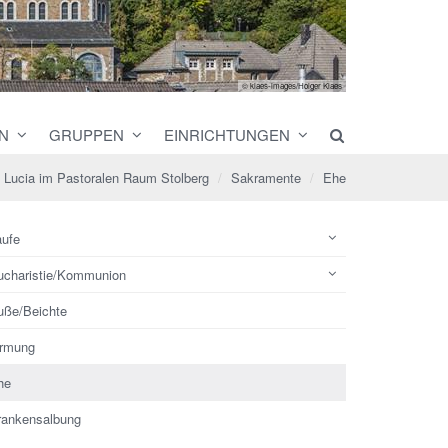
© klaes-images/Holger Klaes
N
GRUPPEN
EINRICHTUNGEN
t. Lucia im Pastoralen Raum Stolberg
Sakramente
Ehe
aufe
ucharistie/Kommunion
uße/Beichte
irmung
he
rankensalbung