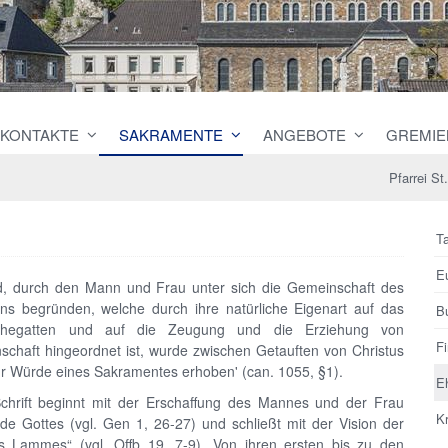
KONTAKTE
SAKRAMENTE
ANGEBOTE
GREMIE
Pfarrei S
T
E
, durch den Mann und Frau unter sich die Gemeinschaft des
s begründen, welche durch ihre natürliche Eigenart auf das
B
hegatten und auf die Zeugung und die Erziehung von
F
haft hingeordnet ist, wurde zwischen Getauften von Christus
r Würde eines Sakramentes erhoben' (can. 1055, §1).
E
Schrift beginnt mit der Erschaffung des Mannes und der Frau
K
de Gottes (vgl. Gen 1, 26-27) und schließt mit der Vision der
s Lammes“ (vgl. Offb 19, 7-9). Von ihren ersten bis zu den