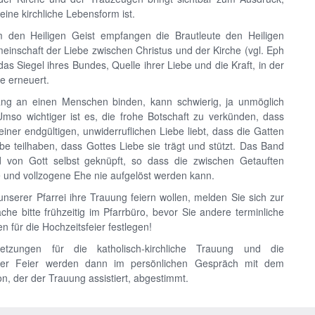
eine kirchliche Lebensform ist.
 den Heiligen Geist empfangen die Brautleute den Heiligen
einschaft der Liebe zwischen Christus und der Kirche (vgl. Eph
 das Siegel ihres Bundes, Quelle ihrer Liebe und die Kraft, in der
ue erneuert.
ang an einen Menschen binden, kann schwierig, ja unmöglich
Umso wichtiger ist es, die frohe Botschaft zu verkünden, dass
einer endgültigen, unwiderruflichen Liebe liebt, dass die Gatten
be teilhaben, dass Gottes Liebe sie trägt und stützt. Das Band
 von Gott selbst geknüpft, so dass die zwischen Getauften
 und vollzogene Ehe nie aufgelöst werden kann.
nserer Pfarrei ihre Trauung feiern wollen, melden Sie sich zur
he bitte frühzeitig im Pfarrbüro, bevor Sie andere terminliche
en für die Hochzeitsfeier festlegen!
etzungen für die katholisch-kirchliche Trauung und die
der Feier werden dann im persönlichen Gespräch mit dem
on, der der Trauung assistiert, abgestimmt.