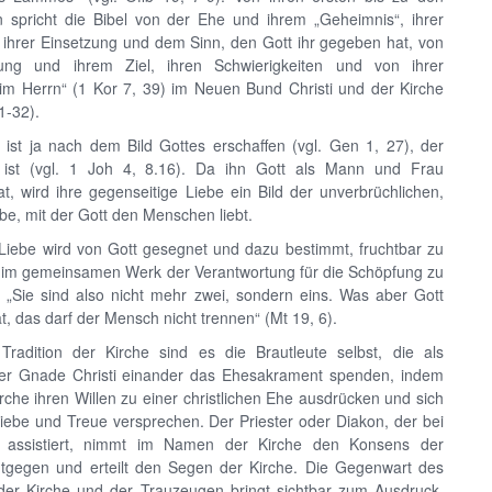
en spricht die Bibel von der Ehe und ihrem „Geheimnis“, ihrer
n ihrer Einsetzung und dem Sinn, den Gott ihr gegeben hat, von
ung und ihrem Ziel, ihren Schwierigkeiten und von ihrer
im Herrn“ (1 Kor 7, 39) im Neuen Bund Christi und der Kirche
1-32).
st ja nach dem Bild Gottes erschaffen (vgl. Gen 1, 27), der
e ist (vgl. 1 Joh 4, 8.16). Da ihn Gott als Mann und Frau
t, wird ihre gegenseitige Liebe ein Bild der unverbrüchlichen,
be, mit der Gott den Menschen liebt.
 Liebe wird von Gott gesegnet und dazu bestimmt, fruchtbar zu
h im gemeinsamen Werk der Verantwortung für die Schöpfung zu
n. „Sie sind also nicht mehr zwei, sondern eins. Was aber Gott
, das darf der Mensch nicht trennen“ (Mt 19, 6).
adition der Kirche sind es die Brautleute selbst, die als
der Gnade Christi einander das Ehesakrament spenden, indem
irche ihren Willen zu einer christlichen Ehe ausdrücken und sich
Liebe und Treue versprechen. Der Priester oder Diakon, der bei
 assistiert, nimmt im Namen der Kirche den Konsens der
ntgegen und erteilt den Segen der Kirche. Die Gegenwart des
der Kirche und der Trauzeugen bringt sichtbar zum Ausdruck,