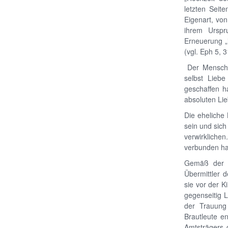
letzten Seit
Eigenart, vo
ihrem Urspr
Erneuerung „
(vgl. Eph 5, 3
Der Mensch i
selbst Lieb
geschaffen ha
absoluten Lie
Die eheliche
sein und sic
verwirkliche
verbunden hat
Gemäß der Tr
Übermittler 
sie vor der K
gegenseitig 
der Trauung
Brautleute e
Amtsträgers 