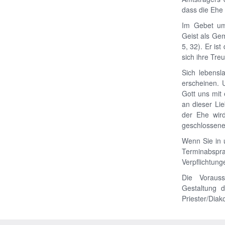
dass die Ehe 
Im Gebet um
Geist als Gem
5, 32). Er ist
sich ihre Tre
Sich lebensl
erscheinen. 
Gott uns mit 
an dieser Lie
der Ehe wird
geschlossene
Wenn Sie in u
Terminabsprac
Verpflichtung
Die Vorauss
Gestaltung 
Priester/Diak