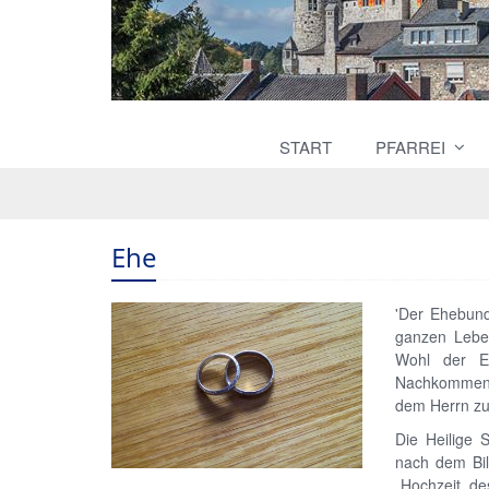
START
PFARREI
Ehe
'Der Ehebund
ganzen Leben
Wohl der E
Nachkommensc
dem Herrn zu
Die Heilige 
nach dem Bil
„Hochzeit de