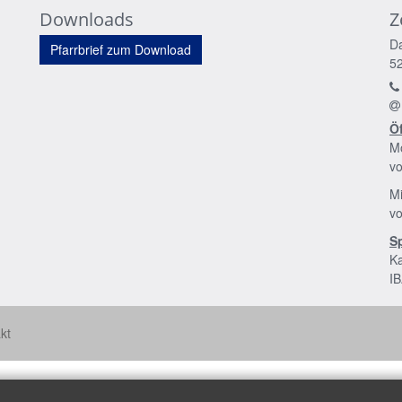
Downloads
Z
D
Pfarrbrief zum Download
5
Ö
Mo
vo
M
vo
S
Ka
I
kt