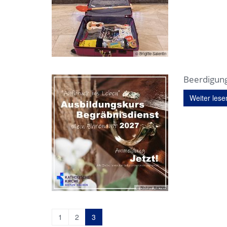
© Brigitte Salentin
Beerdigun
Weiter lese
© Bistum Aachen
1
2
3