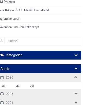
IM-Prozess
ue Krippe für St. Mariä Himmelfahrt
astoralkonzept
rävention und Schutzkonzept
che
Kategorien
Archiv
2026
Jan
Mär
Jul
2025
2024