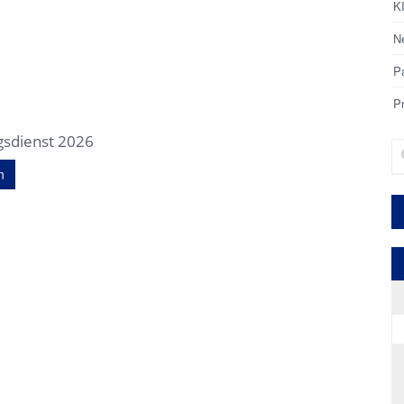
K
Ne
P
P
gsdienst 2026
Su
n