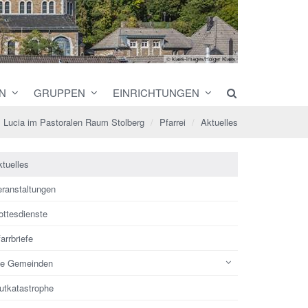
© klaes-images/Holger Klaes
N
GRUPPEN
EINRICHTUNGEN
t. Lucia im Pastoralen Raum Stolberg
Pfarrei
Aktuelles
tuelles
eranstaltungen
ottesdienste
arrbriefe
ie Gemeinden
utkatastrophe