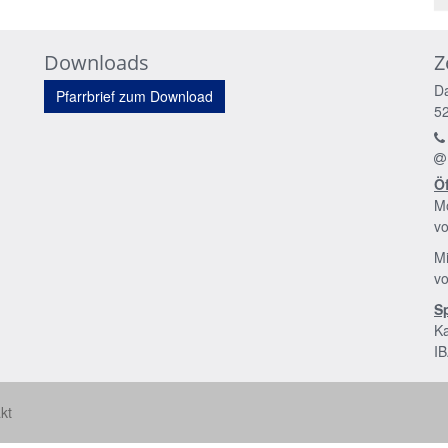
Downloads
Z
D
Pfarrbrief zum Download
5
Ö
Mo
vo
M
vo
S
Ka
I
kt