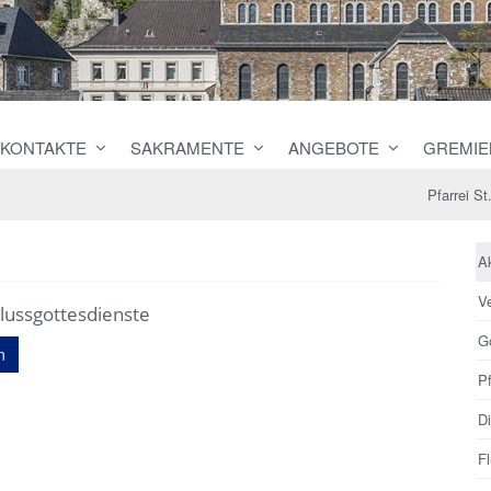
KONTAKTE
SAKRAMENTE
ANGEBOTE
GREMIE
Pfarrei S
Ak
V
lussgottesdienste
G
n
Pf
D
Fl